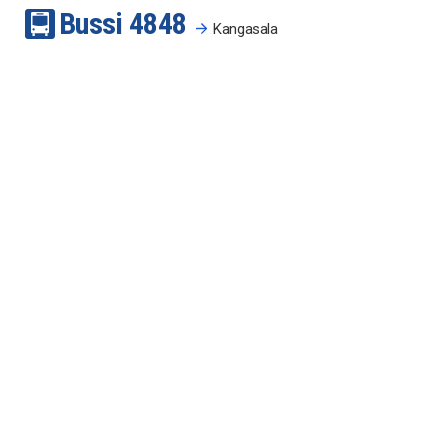
Bussi
48
48
Kangasala