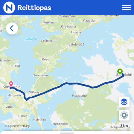
Siirry sisältöön
3 km
© OpenStreetMap