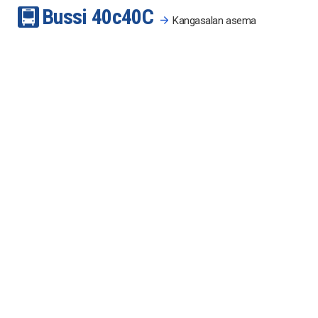
Bussi
40c
40C
Kangasalan asema