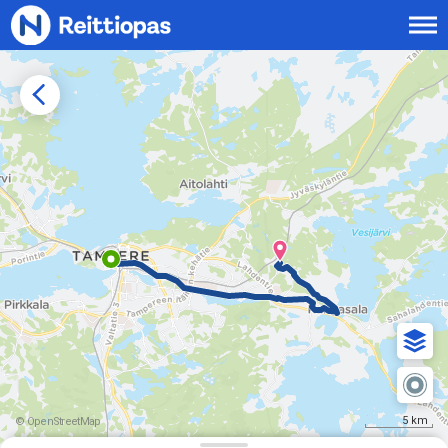
Siirry sisältöön
5 km
© OpenStreetMap