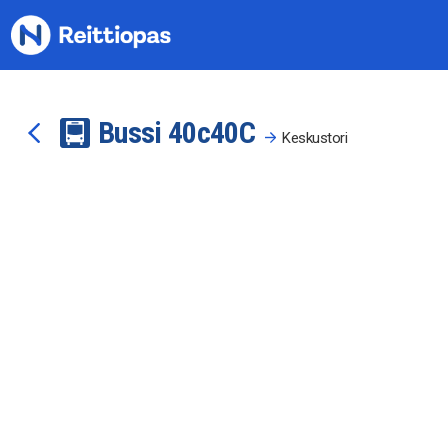
Siirry sisältöön
Bussi
40c
40C
Keskustori