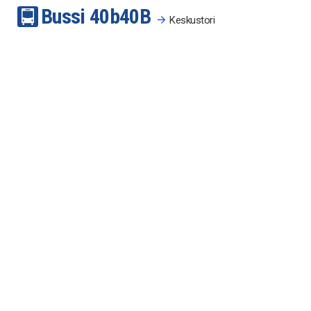
Bussi
40b
40B
Keskustori