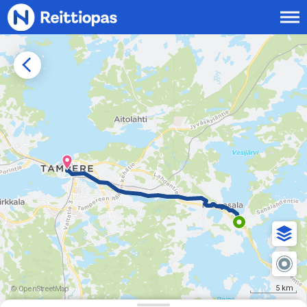
Siirry sisältöön
5 km
© OpenStreetMap