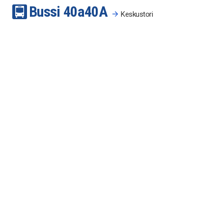
Bussi
40a
40A
Keskustori