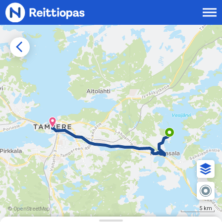
Siirry sisältöön
5 km
© OpenStreetMap