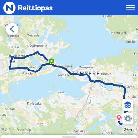
Siirry sisältöön
3 km
© OpenStreetMap