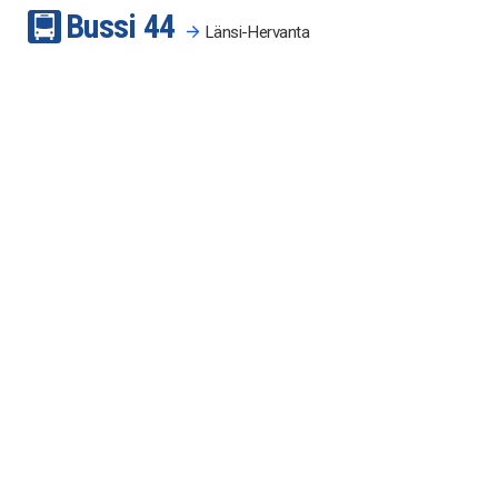
Bussi
4
4
Länsi-Hervanta