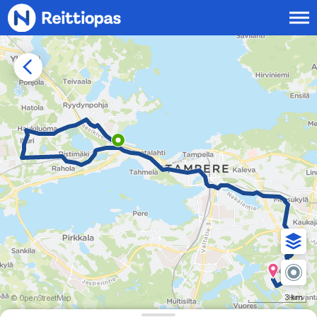
Siirry sisältöön
3 km
© OpenStreetMap