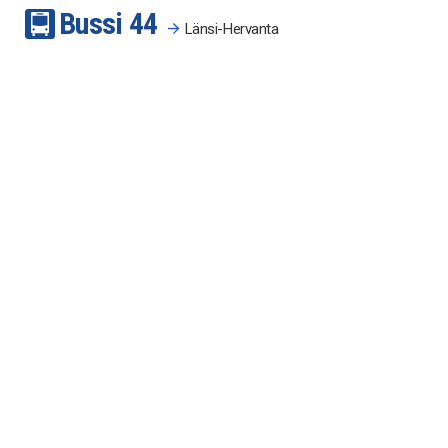
Bussi
4
4
Länsi-Hervanta