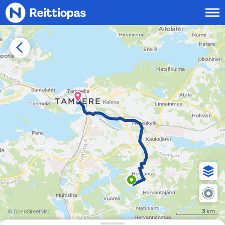
Siirry sisältöön
3 km
© OpenStreetMap