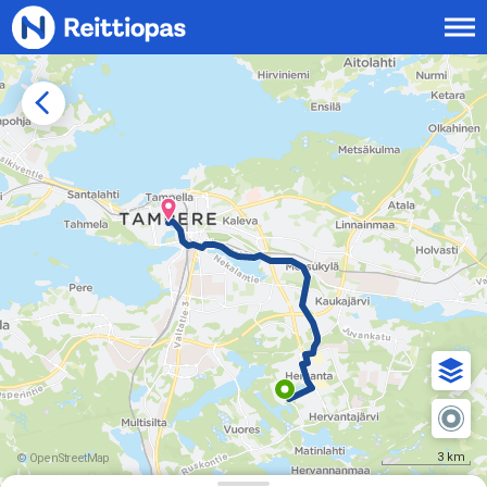
Siirry sisältöön
3 km
© OpenStreetMap