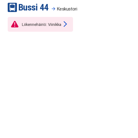
Bussi
4
4
Keskustori
Liikennehäiriö: Viinikka