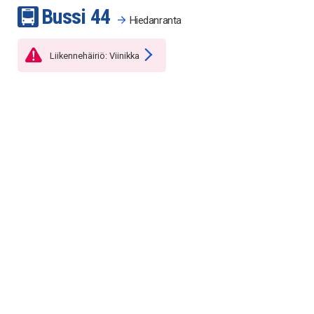
Bussi
4
4
Hiedanranta
Liikennehäiriö: Viinikka