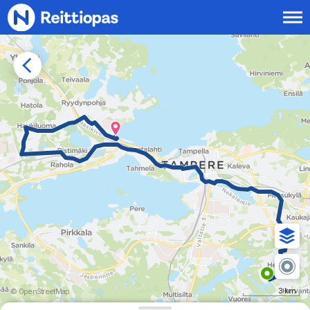
Siirry sisältöön
3 km
© OpenStreetMap