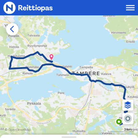
Siirry sisältöön
3 km
© OpenStreetMap