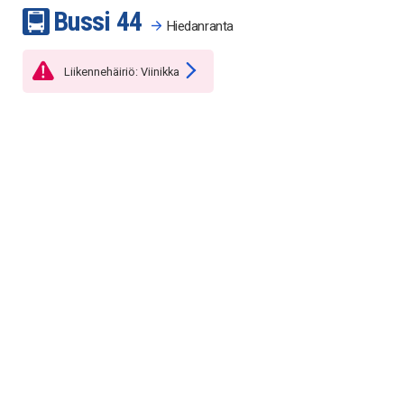
Bussi
4
4
Hiedanranta
Liikennehäiriö: Viinikka