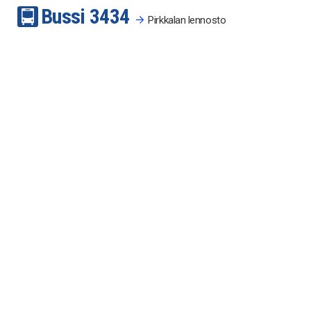
Bussi
34
34
Pirkkalan lennosto