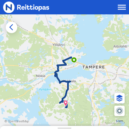
Siirry sisältöön
5 km
© OpenStreetMap