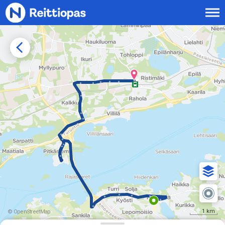
Siirry sisältöön
1 km
© OpenStreetMap