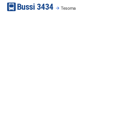
Bussi
34
34
Tesoma