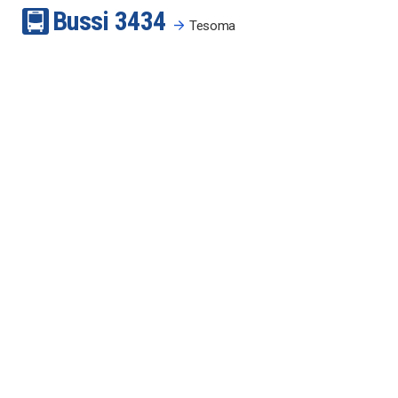
Bussi
34
34
Tesoma