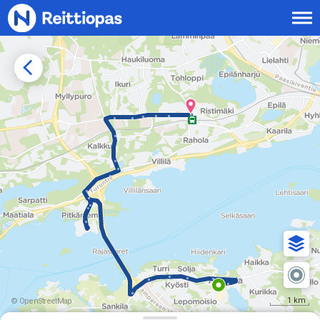
Siirry sisältöön
1 km
© OpenStreetMap