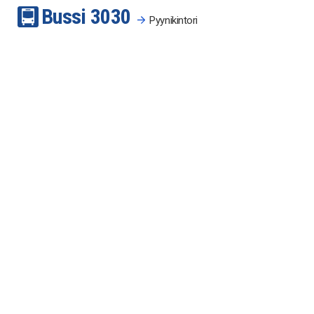
Bussi
30
30
Pyynikintori