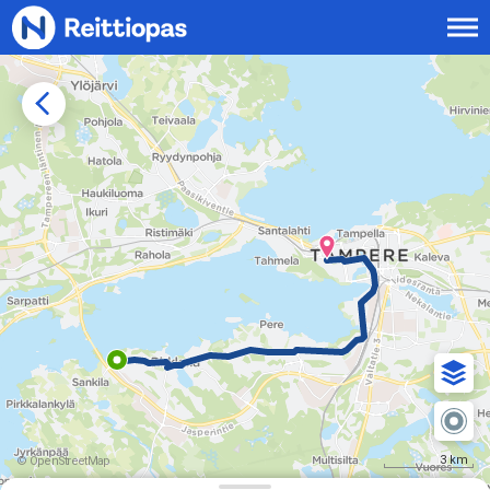
Siirry sisältöön
3 km
© OpenStreetMap