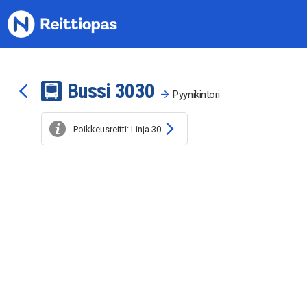
Siirry sisältöön
Bussi
30
30
Pyynikintori
Poikkeusreitti: Linja 30