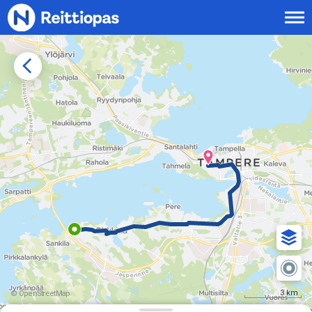
Siirry sisältöön
3 km
© OpenStreetMap