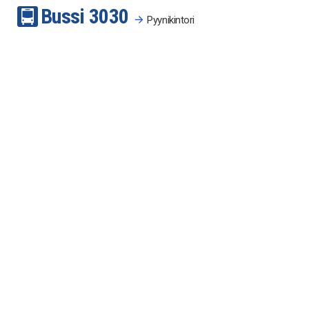
Bussi
30
30
Pyynikintori