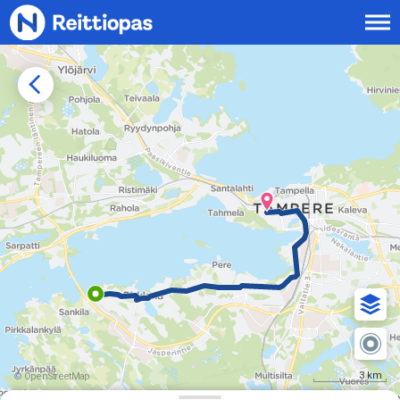
Siirry sisältöön
3 km
© OpenStreetMap