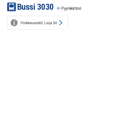
Bussi
30
30
Pyynikintori
Poikkeusreitti: Linja 30