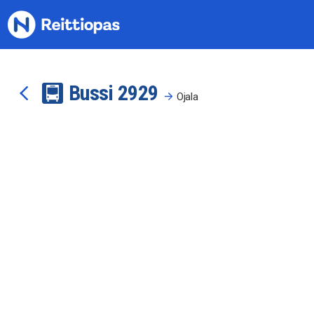
Siirry sisältöön
Bussi
29
29
Ojala