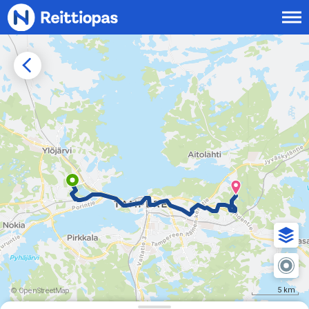
Siirry sisältöön
5 km
© OpenStreetMap