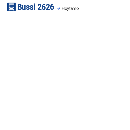
Bussi
26
26
Höytämö