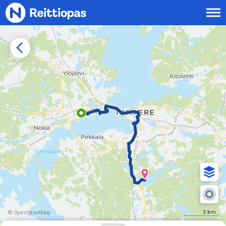
Siirry sisältöön
5 km
© OpenStreetMap