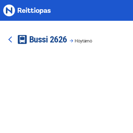
Siirry sisältöön
Bussi
26
26
Höytämö