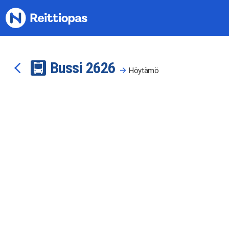
Siirry sisältöön
Bussi
26
26
Höytämö