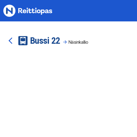
Siirry sisältöön
Bussi
2
2
Näsinkallio