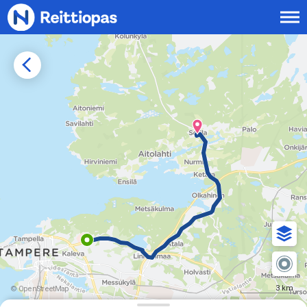
Siirry sisältöön
3 km
© OpenStreetMap