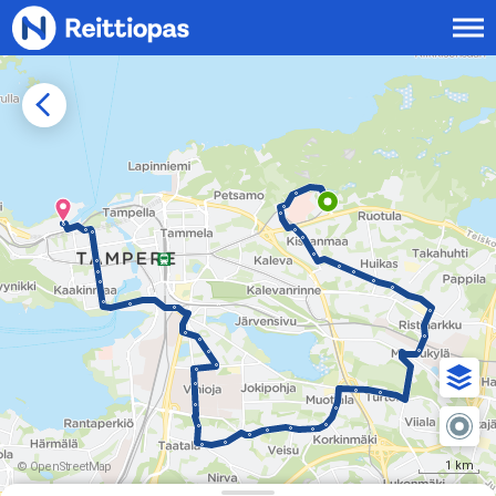
Siirry sisältöön
1 km
© OpenStreetMap