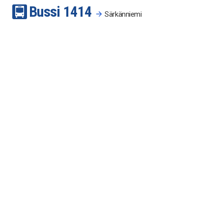
Bussi
14
14
Särkänniemi