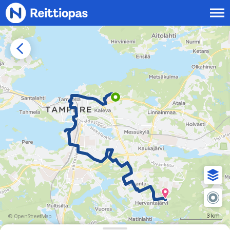
Siirry sisältöön
3 km
© OpenStreetMap