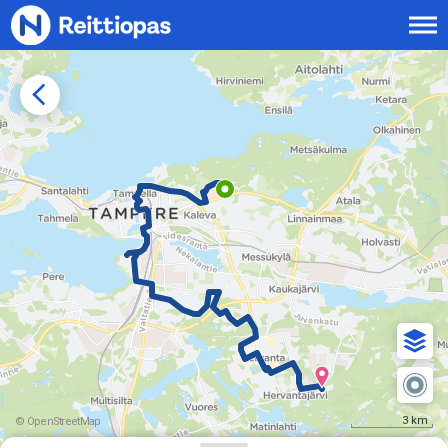
Siirry sisältöön
3 km
© OpenStreetMap