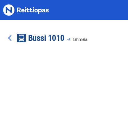
Siirry sisältöön
Bussi
10
10
Tahmela