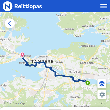
Siirry sisältöön
3 km
© OpenStreetMap