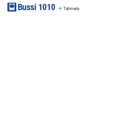
Bussi
10
10
Tahmela