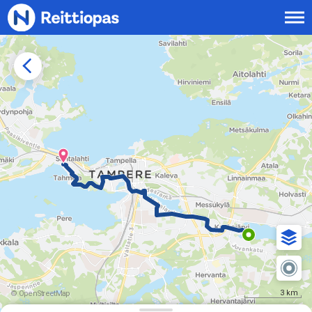
Siirry sisältöön
3 km
© OpenStreetMap