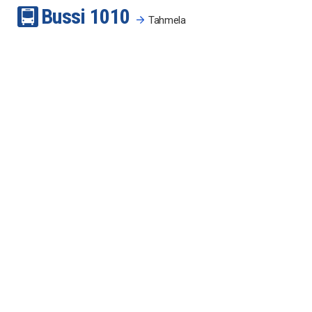
Bussi
10
10
Tahmela