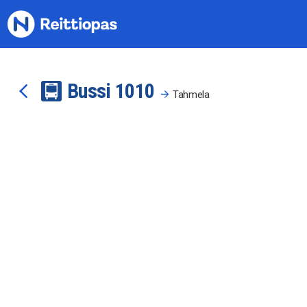
Siirry sisältöön
Bussi
10
10
Tahmela