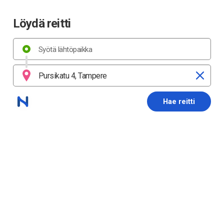
Löydä reitti
Hae reitti