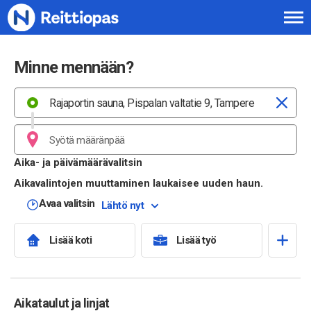
Siirry sisältöön
Minne mennään?
Aika- ja päivämäärävalitsin
Aikavalintojen muuttaminen laukaisee uuden haun.
Avaa valitsin
Lähtö nyt
Lisää koti
Lisää työ
Aikataulut ja linjat