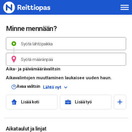
Siirry sisältöön
Minne mennään?
Aika- ja päivämäärävalitsin
Aikavalintojen muuttaminen laukaisee uuden haun.
Avaa valitsin
Lähtö nyt
Lisää koti
Lisää työ
Aikataulut ja linjat