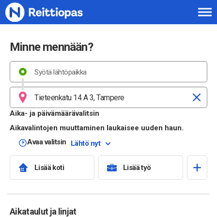
Siirry sisältöön
Minne mennään?
Aika- ja päivämäärävalitsin
Aikavalintojen muuttaminen laukaisee uuden haun.
Avaa valitsin
Lähtö nyt
Lisää koti
Lisää työ
Aikataulut ja linjat