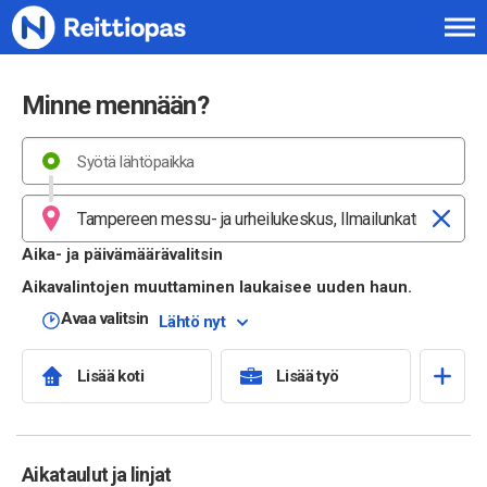
Siirry sisältöön
Minne mennään?
Aika- ja päivämäärävalitsin
Aikavalintojen muuttaminen laukaisee uuden haun.
Avaa valitsin
Lähtö nyt
Lisää koti
Lisää työ
Aikataulut ja linjat