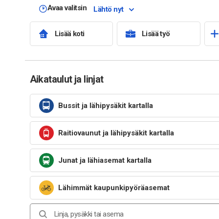
Avaa valitsin
Lähtö nyt
Lisää koti
Lisää työ
Aikataulut ja linjat
Bussit ja lähipysäkit kartalla
Raitiovaunut ja lähipysäkit kartalla
Junat ja lähiasemat kartalla
Lähimmät kaupunkipyöräasemat