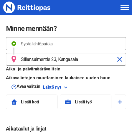
Siirry sisältöön
Minne mennään?
Aika- ja päivämäärävalitsin
Aikavalintojen muuttaminen laukaisee uuden haun.
Avaa valitsin
Lähtö nyt
Lisää koti
Lisää työ
Aikataulut ja linjat