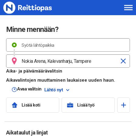
Siirry sisältöön
Minne mennään?
Aika- ja päivämäärävalitsin
Aikavalintojen muuttaminen laukaisee uuden haun.
Avaa valitsin
Lähtö nyt
Lisää koti
Lisää työ
Aikataulut ja linjat